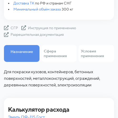
Доставка ТК
по РФ и странам СНГ
Минимальный объём заказа
300 кг
СГР
Инструкция по применению
Разрешительная документация
Сфера
Условия
Назначение
применения
применения
Для покраски кузовов, контейнеров, бетонных
судостроение; военная промышленность;
на открытом воздухе, внутри помещений
поверхностей, металлоконструкций, ограждений,
машиностроение; строительство; автомобильная
деревянных поверхностей, электроизоляции
промышленность, вагоностроение, автодорожные
работы, благоустройство, металлообработка,
мебельная промышленность, производство
металической тары, электротехнические объекты
Калькулятор расхода
Эмаль ПФ-115 Гост