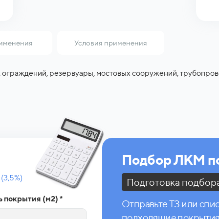
именения
Условия применения
 ограждений, резервуары, мостовых сооружений, трубопров
и, машиностроение; строительство; металлообработка, тех
трубопроводы, мостостроение, технологические резевруары
Подбор ЛКМ по
(3,5%)
Подготовка подбора 
 покрытия (м2) *
Отправьте ТЗ или спи
подходящие покрытия 