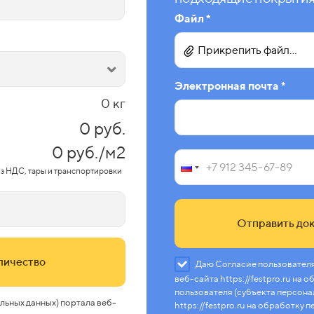
Файл *
Прикрепить файл...
Электронная почта *
0 кг
0 руб.
0 руб./м2
з НДС, тары и транспортировки
Отправить док
оличество
Даю Согласие пользователя
веб-сайта https://festpro.ru на
пользователя (субъекта персона
льных данных) портала веб-
https://festpro.ru на обработку