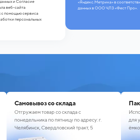
 данных и Согласие
«Яндекс.Метрика» в соответств
ала веб-сайта
данных в ООО ЧЛЗ «Фест Про».
ых с помощью сервиса
работки персональных
Самовывоз со склада
Пак
Отгружаем товар со склада с
Испо
понедельника по пятницу по адресу: г.
для 
Челябинск, Свердловский тракт, 5
ёмко