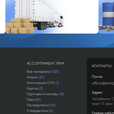
АССОРТИМЕНТ ЛКМ
КОНТАКТЫ
Все материалы
(125)
Почта:
Эмали
(37)
Композиция ОСК
(1)
office@festp
Краски
(2)
Адрес:
Грунтовки и основы
(18)
Челябинск, 
Лаки
(10)
тракт, 5 офис
Растворители
(10)
Отвердители
(5)
График работ