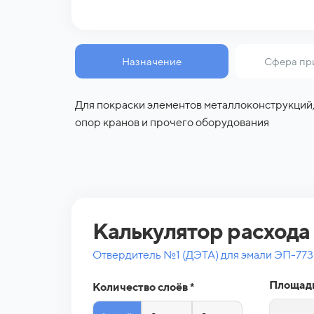
Назначение
Сфера пр
Для покраски элементов металлоконструкций,
военная промышленность; металлоконструкци
на открытом воздухе, внутри помещений,
опор кранов и прочего оборудования
оборудование,электротехнические объекты, 
оборудование,
Калькулятор расхода
Отвердитель №1 (ДЭТА) для эмали ЭП-773 
Площадь
Количество слоёв *