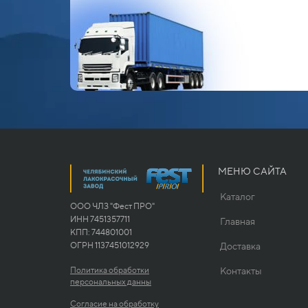
МЕНЮ САЙТА
Каталог
ООО ЧЛЗ "Фест ПРО"
ИНН 7451357711
Главная
КПП: 744801001
ОГРН 1137451012929
Доставка
Политика обработки
Контакты
персональных данны
Согласие на обработку