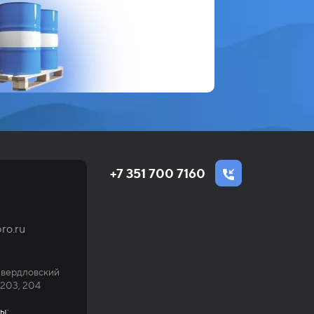
+7 351 700 7160
ro.ru
Свердловский
 203, 204
ы: