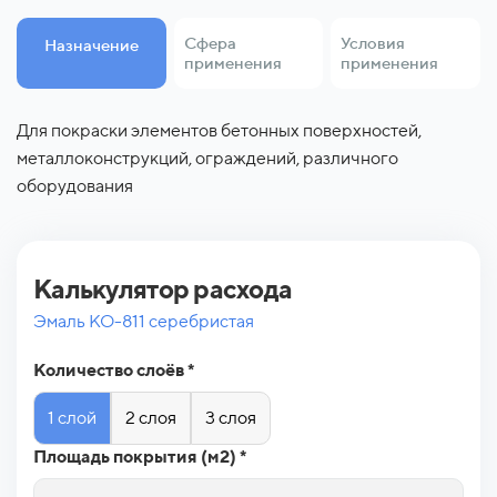
Сфера
Условия
Назначение
применения
применения
Для покраски элементов бетонных поверхностей,
военная промышленность; металлоконструкции,
на открытом воздухе, внутри помещений, при высоких
металлоконструкций, ограждений, различного
машиностроение; строительство; автомобильная
температурах
оборудования
промышленность, вагоностроение, металлообработка,
технологическое оборудование, электротехнические
объекты, трубопроводы, мостостроение,
технологические резевруары, сельскохозяйственные
Калькулятор расхода
машины и оборудование, дорожное строительство
Эмаль КО-811 серебристая
Количество слоёв *
1 слой
2 слоя
3 слоя
Площадь покрытия (м2) *