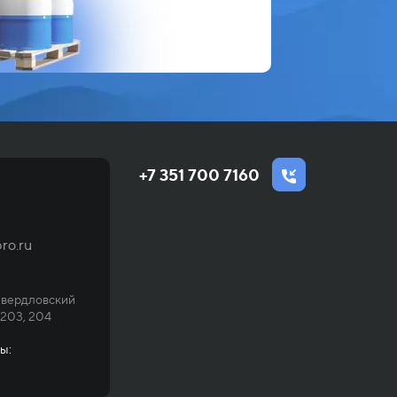
+7 351 700 7160
ro.ru
Свердловский
 203, 204
ы: