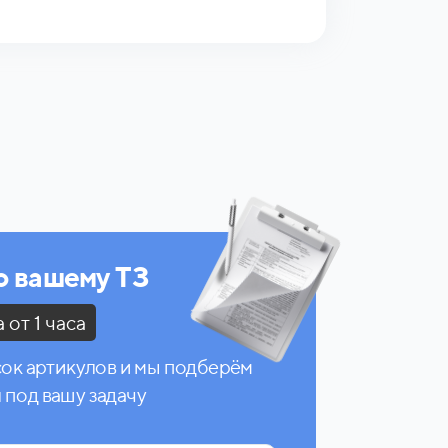
 вашему ТЗ
от 1 часа
сок артикулов и мы подберём
под вашу задачу