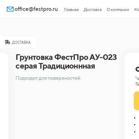
office@festpro.ru
Главная
Доставка
О компании
Ко
ДОСТАВКА
Грунтовка ФестПро АУ-023
серая Традиционнная
Подходит для поверхностей:
*ц
Та