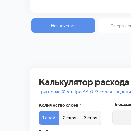
Назначение
Сфера пр
Калькулятор расхода
Грунтовка ФестПро АУ-023 серая Традиц
Площадь
Количество слоёв *
1 слой
2 слоя
3 слоя