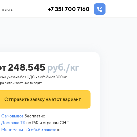
+7 351 700 7160
нтакты
от 248.545
руб./кг
ена указана без НДС на объём от 300 кг.
ра в стоимость не входит
Отправить заявку на этот вариант
Самовывоз
бесплатно
Доставка ТК
по РФ и странам СНГ
Минимальный объём заказа
кг