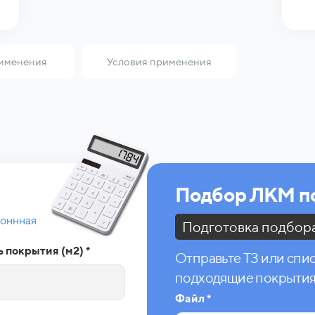
именения
Условия применения
Подбор ЛКМ по
ионнная
Подготовка подбора 
 покрытия (м2) *
Отправьте ТЗ или спи
подходящие покрытия 
Файл *