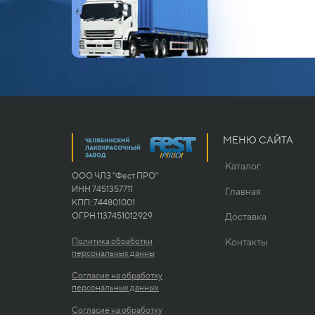
МЕНЮ САЙТА
Каталог
ООО ЧЛЗ "Фест ПРО"
ИНН 7451357711
Главная
КПП: 744801001
ОГРН 1137451012929
Доставка
Политика обработки
Контакты
персональных данны
Согласие на обработку
персональных данных
Согласие на обработку