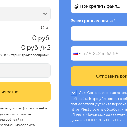
Прикрепить файл...
Электронная почта *
0 кг
0 руб.
0 руб./м2
з НДС, тары и транспортировки
Отправить док
оличество
Даю Согласие пользователя
веб-сайта https://festpro.ru на
пользователя (субъекта персона
льных данных) портала веб-
https://festpro.ru на обработку
 данных и Согласие
«Яндекс.Метрика» в соответств
ала веб-сайта
данных в ООО ЧЛЗ «Фест Про».
ых с помощью сервиса