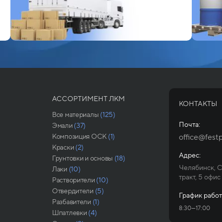
АССОРТИМЕНТ ЛКМ
КОНТАКТЫ
Все материалы
(125)
Почта:
Эмали
(37)
Композиция ОСК
(1)
office@festp
Краски
(2)
Адрес:
Грунтовки и основы
(18)
Челябинск, 
Лаки
(10)
тракт, 5 офис
Растворители
(10)
Отвердители
(5)
График работ
Разбавители
(1)
8:30—17:00
Шпатлевки
(4)