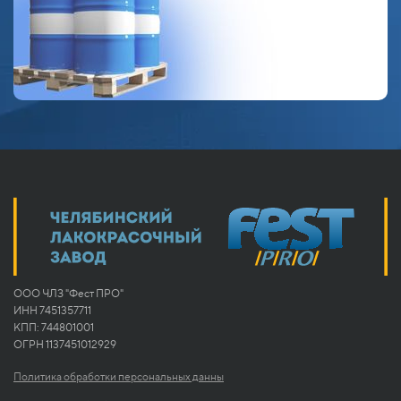
ООО ЧЛЗ "Фест ПРО"
ИНН 7451357711
КПП: 744801001
ОГРН 1137451012929
Политика обработки персональных данны