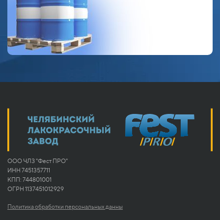
ООО ЧЛЗ "Фест ПРО"
ИНН 7451357711
КПП: 744801001
ОГРН 1137451012929
Политика обработки персональных данны