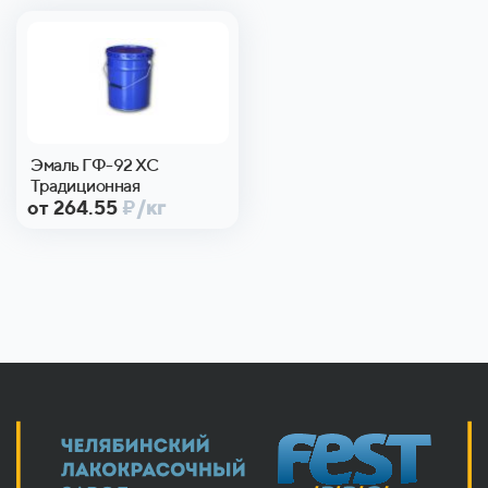
Эмаль ГФ-92 ХС
Традиционная
от 264.55
₽
/кг