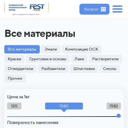
Каталог
Все материалы
Все материалы
Эмали
Композиция ОСК
Краски
Грунтовки и основы
Лаки
Растворители
Отвердители
Разбавители
Шпатлевки
Смолы
Прочее
Цена за 1кг
1580
120
1582
Поверхность нанесения