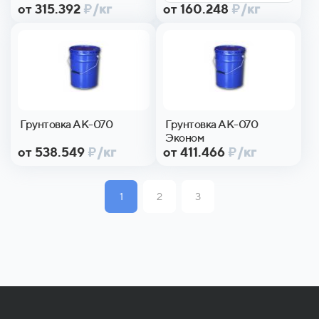
от 315.392
₽
/кг
от 160.248
₽
/кг
Грунтовка АК-070
Грунтовка АК-070
Эконом
от 538.549
₽
/кг
от 411.466
₽
/кг
1
2
3