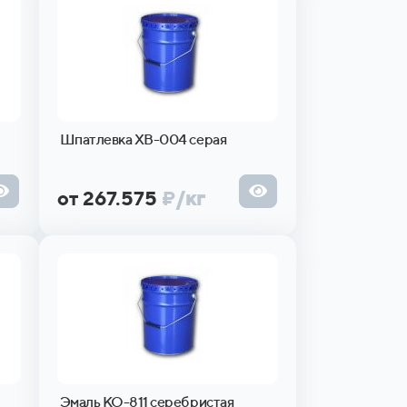
Шпатлевка ХВ-004 серая
от 267.575
₽
/кг
Эмаль КО-811 серебристая