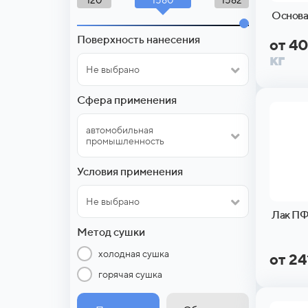
120
1582
Основа
Поверхность нанесения
от 4
кг
Не выбрано
Сфера применения
автомобильная
промышленность
Условия применения
Не выбрано
Лак ПФ
Метод сушки
холодная сушка
от 2
горячая сушка