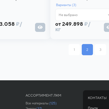
Варианты (
3)
Не выбрано
43.058
₽
/
от 249.898
₽
/
кг
1
2
3
АССОРТИМЕНТ ЛКМ
КОНТАКТЫ
Все материалы
(125)
Почта:
Эмали
(37)