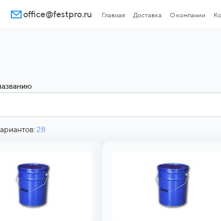
office@festpro.ru
Главная
Доставка
О компании
Ко
названию
ариантов:
28