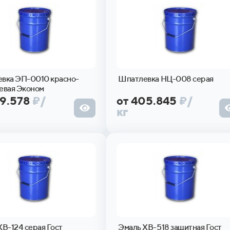
вка ЭП-0010 красно-
Шпатлевка НЦ-008 серая
евая Эконом
69.578
₽
/
от 405.845
₽
/
кг
ХВ-124 серая Гост
Эмаль ХВ-518 защитная Гост