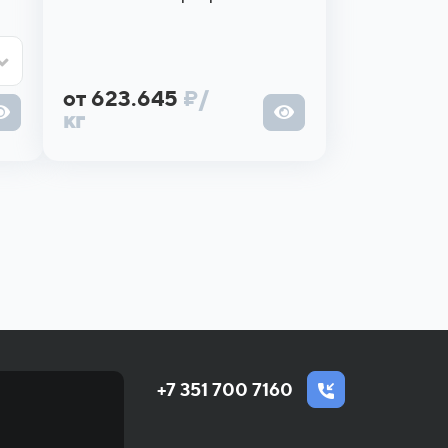
от 623.645
₽
/
кг
+7 351 700 7160