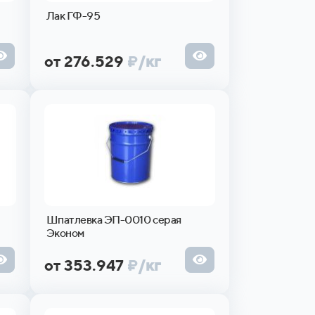
Лак ГФ-95
от 276.529
₽
/кг
Шпатлевка ЭП-0010 серая
Эконом
от 353.947
₽
/кг