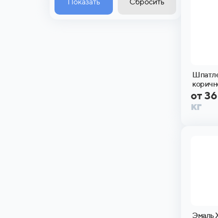
Показать
Сбросить
Шпатле
коричн
от 3
кг
Эмаль 