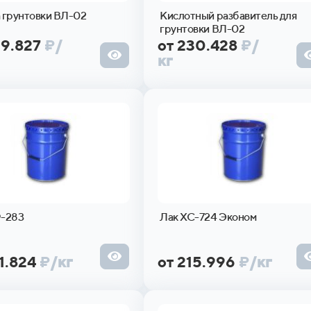
 грунтовки ВЛ-02
Кислотный разбавитель для
грунтовки ВЛ-02
09.827
₽
/
от 230.428
₽
/
кг
-283
Лак ХС-724 Эконом
41.824
₽
/кг
от 215.996
₽
/кг