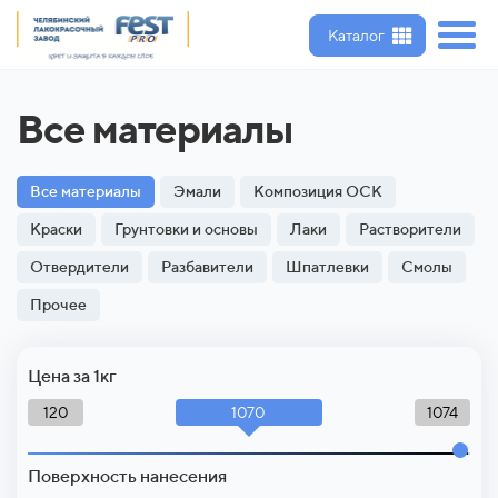
Каталог
Все материалы
Все материалы
Эмали
Композиция ОСК
Краски
Грунтовки и основы
Лаки
Растворители
Отвердители
Разбавители
Шпатлевки
Смолы
Прочее
Цена за 1кг
1070
120
1074
Поверхность нанесения