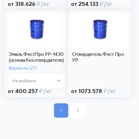
от 318.626
₽
/кг
от 254.133
₽
/кг
Эмаль ФестПро УР-1430
Отвердитель Фест Про
(основа без отвердителя)
УР
Варианты (
27)
Не выбрано
от 400.257
₽
/кг
от 1073.578
₽
/кг
1
2