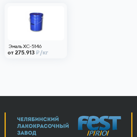
Эмаль ХС-5146
от 275.913
₽
/кг