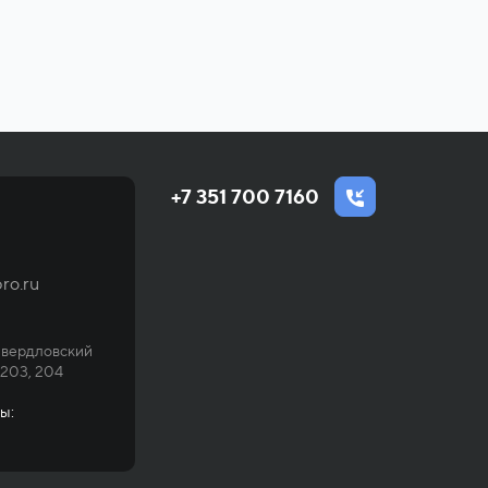
+7 351 700 7160
ro.ru
Свердловский
 203, 204
ы: