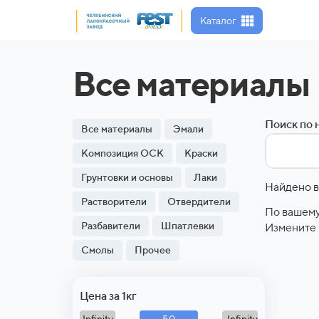
Каталог
Все материалы
Поиск по 
Все материалы
Эмали
Композиция ОСК
Краски
Грунтовки и основы
Лаки
Найдено в
Растворители
Отвердители
По вашему
Разбавители
Шпатлевки
Измените 
Смолы
Прочее
Цена за 1кг
50