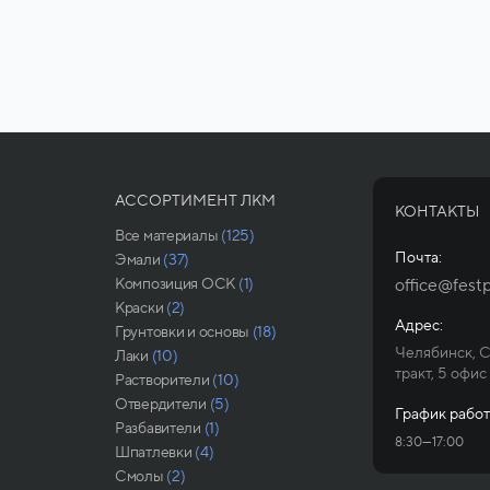
АССОРТИМЕНТ ЛКМ
КОНТАКТЫ
Все материалы
(125)
Почта:
Эмали
(37)
Композиция ОСК
(1)
office@festp
Краски
(2)
Адрес:
Грунтовки и основы
(18)
Челябинск, 
Лаки
(10)
тракт, 5 офис
Растворители
(10)
Отвердители
(5)
График работ
Разбавители
(1)
8:30—17:00
Шпатлевки
(4)
Смолы
(2)