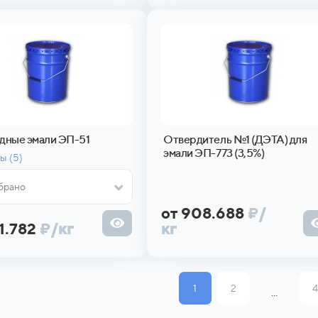
дные эмали ЭП-51
Отвердитель №1 (ДЭТА) для
эмали ЭП-773 (3,5%)
ы (
5)
брано
от 908.688
₽
/
1.782
₽
/кг
кг
1
2
4
...