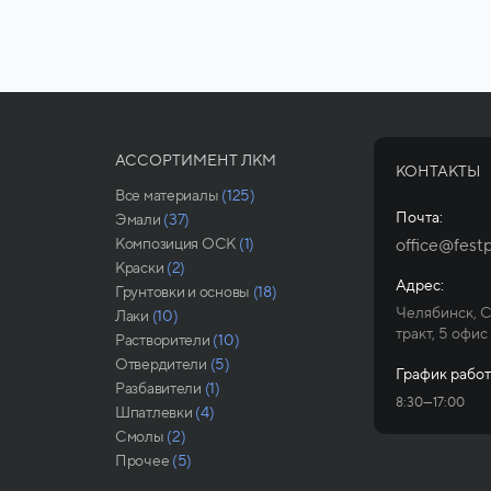
АССОРТИМЕНТ ЛКМ
КОНТАКТЫ
Все материалы
(125)
Почта:
Эмали
(37)
Композиция ОСК
(1)
office@festp
Краски
(2)
Адрес:
Грунтовки и основы
(18)
Челябинск, 
Лаки
(10)
тракт, 5 офис
Растворители
(10)
Отвердители
(5)
График работ
Разбавители
(1)
8:30—17:00
Шпатлевки
(4)
Смолы
(2)
Прочее
(5)