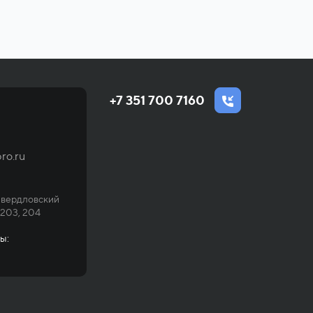
+7 351 700 7160
ro.ru
Свердловский
 203, 204
ы: