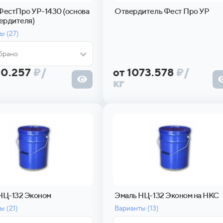
ФестПро УР-1430 (основа
Отвердитель Фест Про УР
вердителя)
ы (
27)
брано
00.257
₽
/
от 1073.578
₽
/
кг
НЦ-132 Эконом
Эмаль НЦ-132 Эконом на НКС
ы (
21)
Варианты (
13)