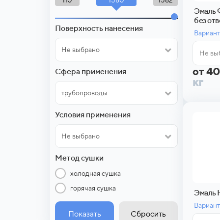
110
1582
Эмаль 
без от
Поверхность нанесения
Вариант
Не выбрано
Не вы
от 4
Сфера применения
кг
трубопроводы
Условия применения
Не выбрано
Метод сушки
холодная сушка
горячая сушка
Эмаль 
Вариант
Показать
Сбросить