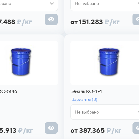
брано
Не выбрано
7.488
₽
/кг
от 151.283
₽
/кг
ХС-5146
Эмаль КО-174
Варианты (
8)
Не выбрано
75.913
₽
/кг
от 387.365
₽
/кг