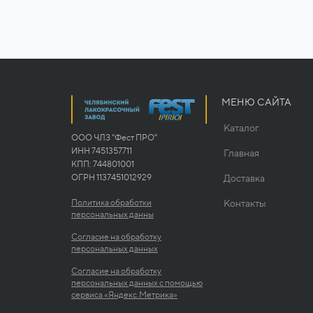
МЕНЮ САЙТА
Каталог
ООО ЧЛЗ "Фест ПРО"
ИНН 7451357711
Главная
КПП: 744801001
ОГРН 1137451012929
Доставка
Политика обработки
Контакты
персональных данны
Согласие на обработку
персональных данных
Согласие на обработку
персональных данных с помощью
сервиса «Яндекс.Метрика»