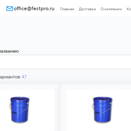
office@festpro.ru
Главная
Доставка
О компании
Ко
названию
ариантов:
47