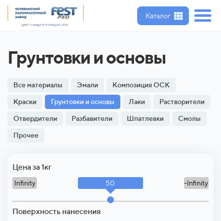
Каталог
Грунтовки и основы
Все материалы
Эмали
Композиция ОСК
Краски
Грунтовки и основы
Лаки
Растворители
Отвердители
Разбавители
Шпатлевки
Смолы
Прочее
Цена за 1кг
50
Infinity
-Infinity
Поверхность нанесения