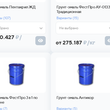
эмаль Пентакрил ЖД
Грунт-эмаль ФестПро АУ-013
Традиционная
ы (
107)
Варианты (
15)
брано
Не выбрано
40.427
₽
/
от 275.187
₽
/кг
маль ФестПро 3 в 1 по
Грунт-эмаль Антикор
не
ы (
7)
Варианты (
5)