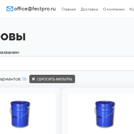
office@festpro.ru
Главная
Доставка
О компании
Ко
новы
названию
ариантов:
16
СБРОСИТЬ ФИЛЬТРЫ