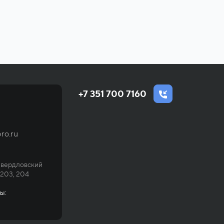
+7 351 700 7160
ro.ru
Свердловский
 203, 204
ы: