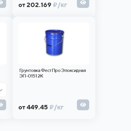
от 202.169
₽
/кг
Грунтовка ФестПро Эпоксидная
ЭП-0151 2К
от 449.45
₽
/кг