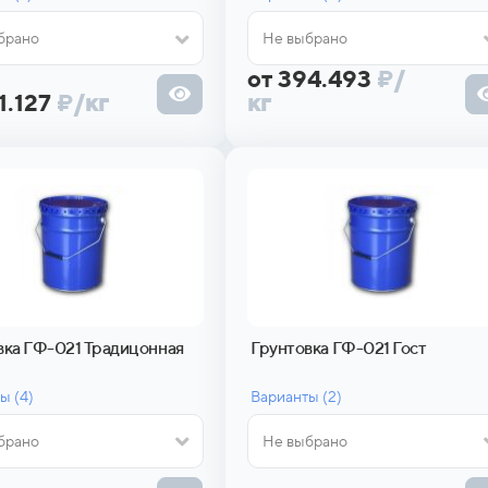
брано
Не выбрано
от 394.493
₽
/
1.127
₽
/кг
кг
вка ГФ-021 Традицонная
Грунтовка ГФ-021 Гост
ы (
4)
Варианты (
2)
брано
Не выбрано