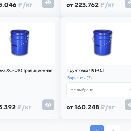
45.046
₽
/кг
от 223.762
₽
/кг
вка ХС-010 Традиционная
Грунтовка ФЛ-03
Варианты (
3)
Не выбрано
15.392
₽
/кг
от 160.248
₽
/кг