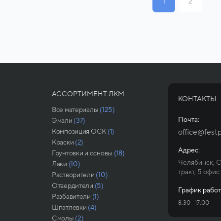
1
2
АССОРТИМЕНТ ЛКМ
КОНТАКТЫ
Все материалы
(125)
Почта:
Эмали
(37)
Композиция ОСК
(1)
office@festp
Краски
(2)
Адрес:
Грунтовки и основы
(18)
Челябинск, 
Лаки
(10)
тракт, 5 офис
Растворители
(10)
Отвердители
(5)
График работ
Разбавители
(1)
8:30—17:00
Шпатлевки
(4)
Смолы
(2)