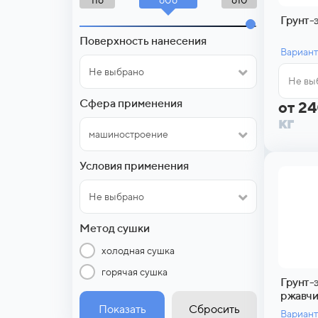
116
610
Грунт-
Поверхность нанесения
Вариант
Не выбрано
Не вы
Сфера применения
от 2
кг
машиностроение
Условия применения
Не выбрано
Метод сушки
холодная сушка
горячая сушка
Грунт-э
ржавчи
Показать
Сбросить
Вариант