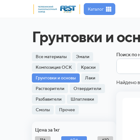
Каталог
Грунтовки и ос
Поиск по 
Все материалы
Эмали
Композиция ОСК
Краски
Грунтовки и основы
Лаки
Найдено в
Растворители
Отвердители
Разбавители
Шпатлевки
Смолы
Прочее
Цена за 1кг
606