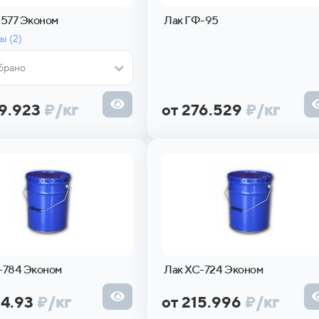
-577 Эконом
Лак ГФ-95
ы (
2)
брано
09.923
₽
/кг
от 276.529
₽
/кг
-784 Эконом
Лак ХС-724 Эконом
04.93
₽
/кг
от 215.996
₽
/кг