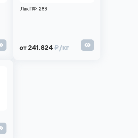
Лак ПФ-283
от 241.824
₽
/кг