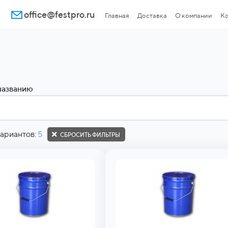
office@festpro.ru
Главная
Доставка
О компании
Ко
названию
ариантов:
5
СБРОСИТЬ ФИЛЬТРЫ