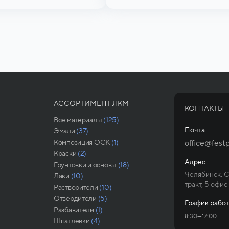
АССОРТИМЕНТ ЛКМ
КОНТАКТЫ
Все материалы
(125)
Почта:
Эмали
(37)
Композиция ОСК
(1)
office@festp
Краски
(2)
Адрес:
Грунтовки и основы
(18)
Челябинск, 
Лаки
(10)
тракт, 5 офис
Растворители
(10)
Отвердители
(5)
График работ
Разбавители
(1)
8:30—17:00
Шпатлевки
(4)