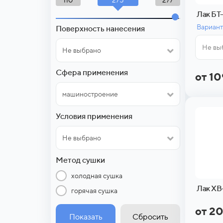
110
277
Лак БТ
Вариант
Поверхность нанесения
Не вы
Не выбрано
Сфера применения
от 1
машиностроение
Условия применения
Не выбрано
Метод сушки
холодная сушка
Лак ХВ
горячая сушка
от 2
Показать
Сбросить