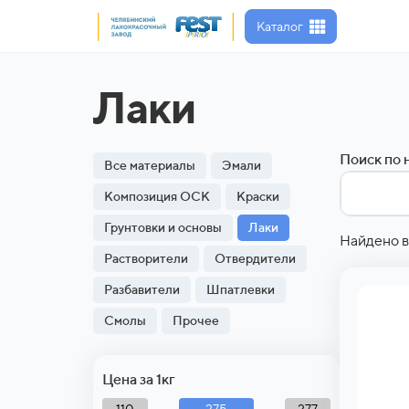
Каталог
Лаки
Поиск по 
Все материалы
Эмали
Композиция ОСК
Краски
Грунтовки и основы
Лаки
Найдено в
Растворители
Отвердители
Разбавители
Шпатлевки
Смолы
Прочее
Цена за 1кг
275