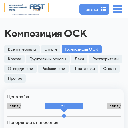
Каталог
Композиция ОСК
Все материалы
Эмали
Композиция ОСК
Краски
Грунтовки и основы
Лаки
Растворители
Отвердители
Разбавители
Шпатлевки
Смолы
Прочее
Цена за 1кг
50
Infinity
-Infinity
Поверхность нанесения