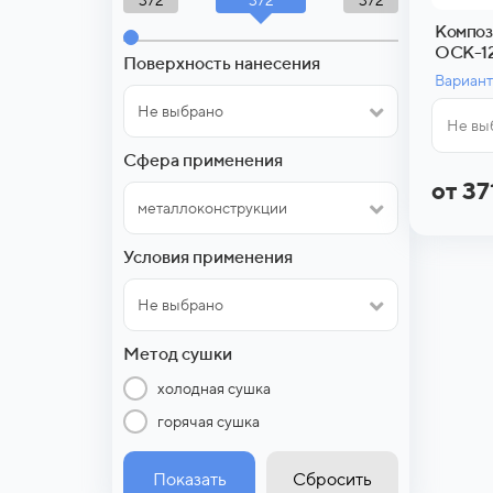
372
372
Композ
ОСК-1
Поверхность нанесения
Вариант
Не выбрано
Не вы
Сфера применения
от 3
металлоконструкции
Условия применения
Не выбрано
Метод сушки
холодная сушка
горячая сушка
Показать
Сбросить