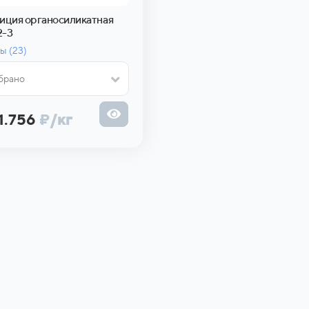
иция органосиликатная
2-3
ы (
23)
брано
71.756
₽
/кг