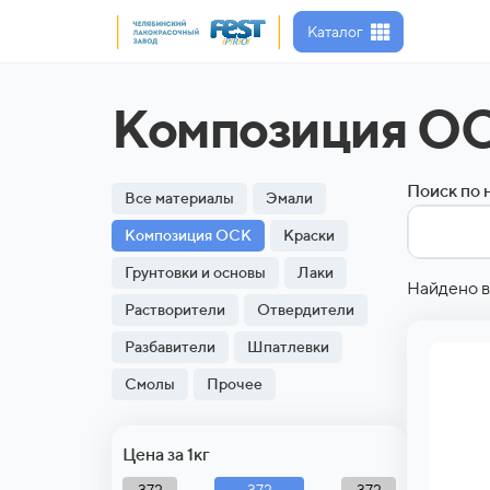
Каталог
Композиция О
Поиск по 
Все материалы
Эмали
Композиция ОСК
Краски
Грунтовки и основы
Лаки
Найдено в
Растворители
Отвердители
Разбавители
Шпатлевки
Смолы
Прочее
Цена за 1кг
372