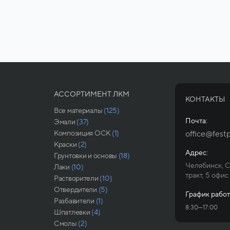
АССОРТИМЕНТ ЛКМ
КОНТАКТЫ
Все материалы
(125)
Почта:
Эмали
(37)
Композиция ОСК
(1)
office@festp
Краски
(2)
Адрес:
Грунтовки и основы
(18)
Челябинск, 
Лаки
(10)
тракт, 5 офис
Растворители
(10)
Отвердители
(5)
График работ
Разбавители
(1)
8:30—17:00
Шпатлевки
(4)
Смолы
(2)