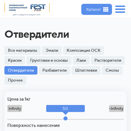
Каталог
Отвердители
Все материалы
Эмали
Композиция ОСК
Краски
Грунтовки и основы
Лаки
Растворители
Отвердители
Разбавители
Шпатлевки
Смолы
Прочее
Цена за 1кг
50
Infinity
-Infinity
Поверхность нанесения