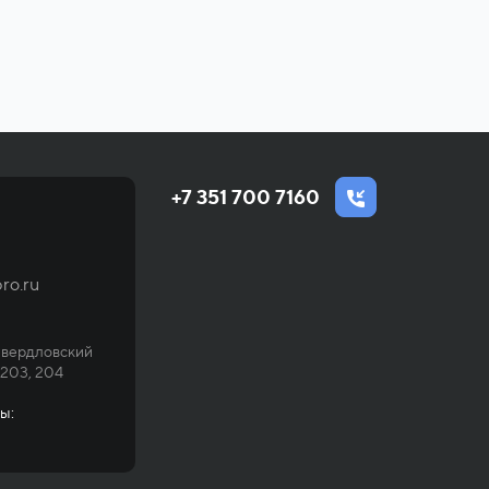
+7 351 700 7160
ro.ru
Свердловский
 203, 204
ы: