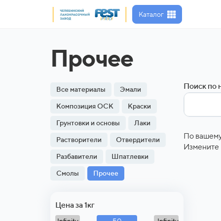
Каталог
Прочее
Поиск по 
Все материалы
Эмали
Композиция ОСК
Краски
Грунтовки и основы
Лаки
По вашему
Растворители
Отвердители
Измените 
Разбавители
Шпатлевки
Смолы
Прочее
Цена за 1кг
50