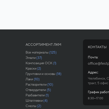
АССОРТИМЕНТ ЛКМ
КОНТАКТЫ
Все материалы
(125)
Почта:
Эмали
(37)
Композиция ОСК
(1)
office@festp
Краски
(2)
Адрес:
Грунтовки и основы
(18)
Челябинск, 
Лаки
(10)
тракт, 5 офис
Растворители
(10)
Отвердители
(5)
График работ
Разбавители
(1)
8:30—17:00
Шпатлевки
(4)
Смолы
(2)