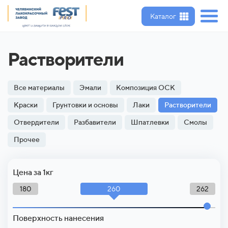
Каталог
Растворители
Все материалы
Эмали
Композиция ОСК
Краски
Грунтовки и основы
Лаки
Растворители
Отвердители
Разбавители
Шпатлевки
Смолы
Прочее
Цена за 1кг
260
180
262
Поверхность нанесения