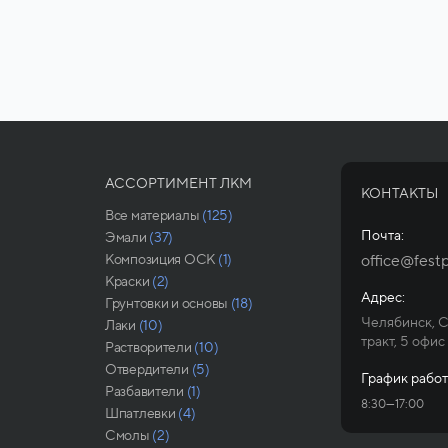
АССОРТИМЕНТ ЛКМ
КОНТАКТЫ
Все материалы
(125)
Почта:
Эмали
(37)
Композиция ОСК
(1)
office@festp
Краски
(2)
Адрес:
Грунтовки и основы
(18)
Челябинск, 
Лаки
(10)
тракт, 5 офис
Растворители
(10)
Отвердители
(5)
График работ
Разбавители
(1)
8:30—17:00
Шпатлевки
(4)
Смолы
(2)