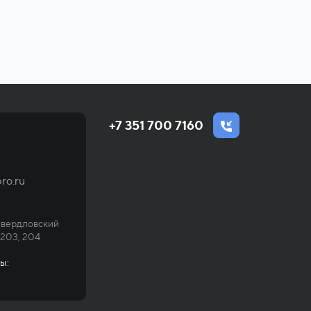
+7 351 700 7160
ro.ru
Свердловский
 203, 204
ы: