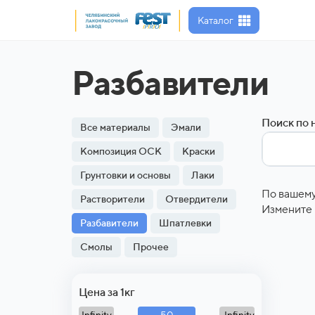
Каталог
Разбавители
Поиск по 
Все материалы
Эмали
Композиция ОСК
Краски
Грунтовки и основы
Лаки
По вашему
Растворители
Отвердители
Измените 
Разбавители
Шпатлевки
Смолы
Прочее
Цена за 1кг
50