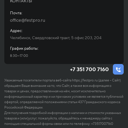
КОНТАКТЫ
Почта:
office@festpro.ru
Адрес:
Челябинск, Свердловский тракт, 5 офис 203, 204
График работы:
8:30—17:00
+7 351 700 7160
Уважаемые посетители портала веб-сайта https://festpro.ru (далее – Сайт)
обращаем Ваше внимание на то, что Сайт, а также вся информация о
товарах и ценах, предоставленная на нём, носит исключительно
информационный характер и ни при каких условиях не является публичной
офертой, определяемой положениями статьи 437 Гражданского кодекса
Российской Федерации.
Для получения подробной информации о наличии и стоимости указанных
товаров и (или)услуг, пожалуйста, обращайтесь к менеджеру сайта с
помощью специальной формы связи или по телефону: +73517007160